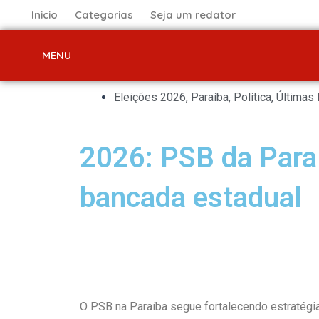
Ir
Inicio
Categorias
Seja um redator
para
o
MENU
conteúdo
Eleições 2026
,
Paraíba
,
Política
,
Últimas 
2026: PSB da Paraí
bancada estadual
O PSB na Paraíba segue fortalecendo estratégia