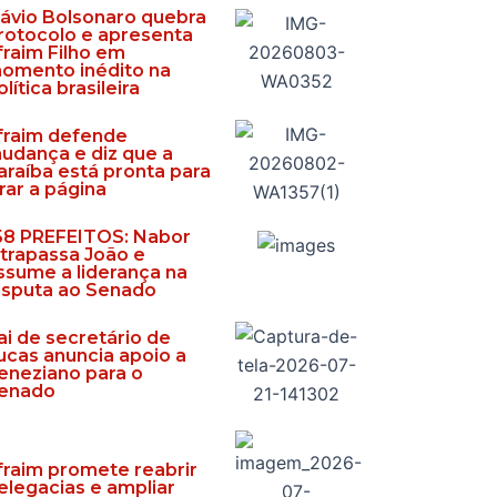
lávio Bolsonaro quebra
rotocolo e apresenta
fraim Filho em
omento inédito na
olítica brasileira
fraim defende
udança e diz que a
araíba está pronta para
irar a página
58 PREFEITOS: Nabor
ltrapassa João e
ssume a liderança na
isputa ao Senado
ai de secretário de
ucas anuncia apoio a
eneziano para o
enado
fraim promete reabrir
elegacias e ampliar