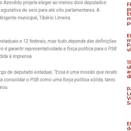
ão Azevêdo projeta eleger ao menos dois deputados
F
p
gislativa de seis para até oito parlamentares. A
E
rigente municipal, Tibério Limeira.
m
p
E
m
staduais e 12 federais, mas tudo depende das definições
P
o é garantir representatividade e força política para o PSB
v
dida à imprensa.
1
u
a
argo de deputado estadual.
“Essa é uma missão que recebi
d
a consolidar o PSB como uma força política sólida, tanto
arou.
P
L
V
S
E
d