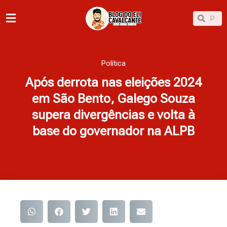
Ir
Pesqu
Pesquisar
para
o
conteúdo
Política
Após derrota nas eleições 2024
em São Bento, Galego Souza
supera divergências e volta à
base do governador na ALPB