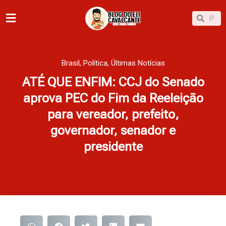
Ir
Pesqu
Pesquisar
para
o
conteúdo
Brasil
,
Política
,
Últimas Notícias
ATÉ QUE ENFIM: CCJ do Senado
aprova PEC do Fim da Reeleição
para vereador, prefeito,
governador, senador e
presidente