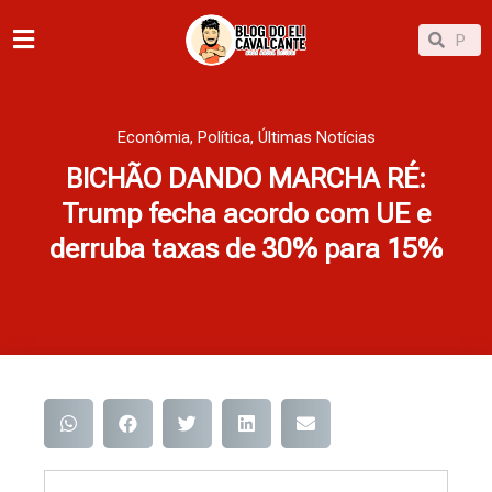
Ir
Pesqu
Pesquisar
para
o
conteúdo
Econômia
,
Política
,
Últimas Notícias
BICHÃO DANDO MARCHA RÉ:
Trump fecha acordo com UE e
derruba taxas de 30% para 15%