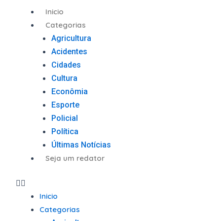
Ir
Menu
Inicio
para
Categorias
o
Agricultura
conteúdo
Acidentes
Cidades
Cultura
Econômia
Esporte
Policial
Política
Últimas Notícias
Seja um redator
Inicio
Categorias