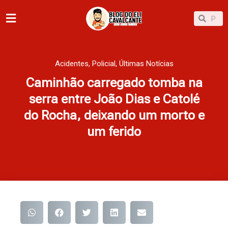
Ir
Pesqu
Pesquisar
para
o
conteúdo
Acidentes
,
Policial
,
Últimas Notícias
Caminhão carregado tomba na
serra entre João Dias e Catolé
do Rocha, deixando um morto e
um ferido