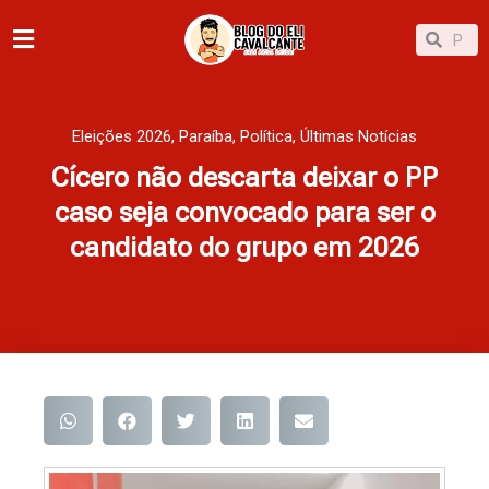
Ir
Pesqu
Pesquisar
para
o
conteúdo
Eleições 2026
,
Paraíba
,
Política
,
Últimas Notícias
Cícero não descarta deixar o PP
caso seja convocado para ser o
candidato do grupo em 2026