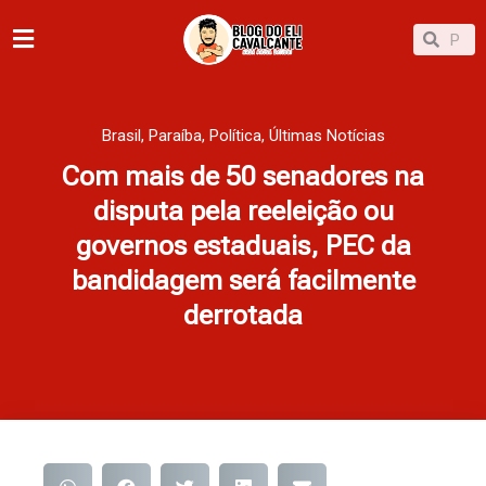
Ir
Pesqu
Pesquisar
para
o
conteúdo
Brasil
,
Paraíba
,
Política
,
Últimas Notícias
Com mais de 50 senadores na
disputa pela reeleição ou
governos estaduais, PEC da
bandidagem será facilmente
derrotada