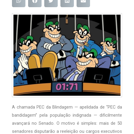
A chamada PEC da Blindagem — apelidada de “PEC da
bandidagem” pela população indignada — dificilmente
avançará no Senado. O motivo é simples: mais de 50
senadores disputarão a reeleição ou cargos executivos