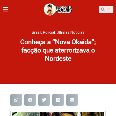
Ir
Pesqu
Pesquisar
para
o
conteúdo
Brasil
,
Policial
,
Últimas Notícias
Conheça a “Nova Okaida”;
facção que aterrorizava o
Nordeste