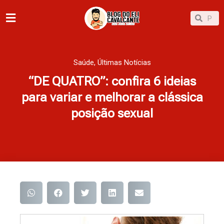
Ir
Pesqu
Pesquisar
para
o
conteúdo
Saúde
,
Últimas Notícias
“DE QUATRO”: confira 6 ideias
para variar e melhorar a clássica
posição sexual