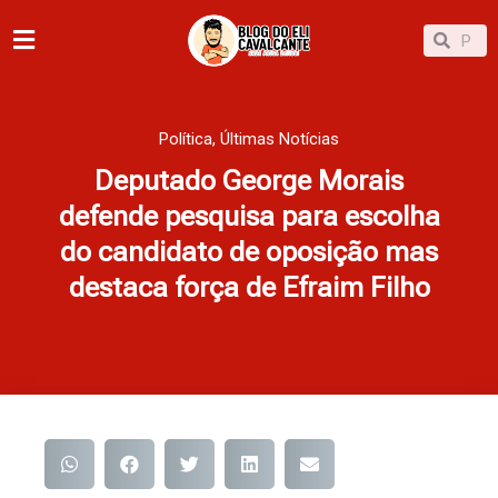
Ir
Pesqu
Pesquisar
para
o
conteúdo
Política
,
Últimas Notícias
Deputado George Morais
defende pesquisa para escolha
do candidato de oposição mas
destaca força de Efraim Filho