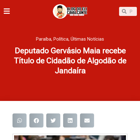
Ir
Pesqu
Pesquisar
para
o
conteúdo
Paraíba
,
Política
,
Últimas Notícias
Deputado Gervásio Maia recebe
Título de Cidadão de Algodão de
Jandaíra