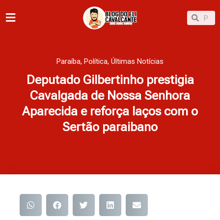
Ir
Pesqu
Pesquisar
para
o
conteúdo
Paraíba
,
Política
,
Últimas Notícias
Deputado Gilbertinho prestigia
Cavalgada de Nossa Senhora
Aparecida e reforça laços com o
Sertão paraibano