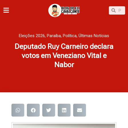
Ir
Pesqu
Pesquisar
para
o
conteúdo
Eleições 2026
,
Paraíba
,
Política
,
Últimas Notícias
Deputado Ruy Carneiro declara
votos em Veneziano Vital e
Nabor