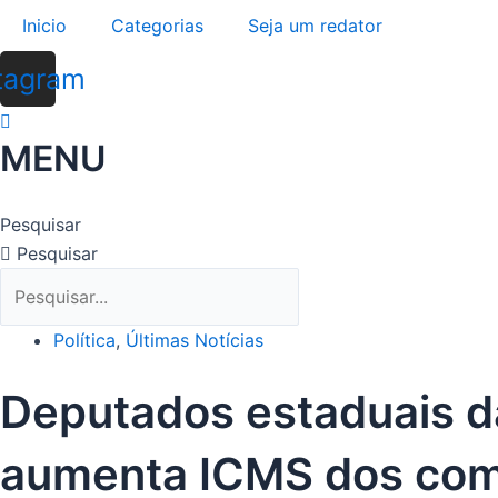
Ir
Inicio
Categorias
Seja um redator
para
o
tagram
conteúdo
MENU
Pesquisar
Pesquisar
Política
,
Últimas Notícias
Deputados estaduais d
aumenta ICMS dos com