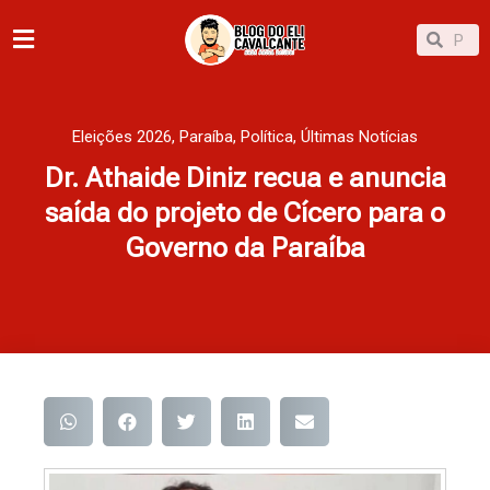
Ir
Pesqu
Pesquisar
para
o
conteúdo
Eleições 2026
,
Paraíba
,
Política
,
Últimas Notícias
Dr. Athaide Diniz recua e anuncia
saída do projeto de Cícero para o
Governo da Paraíba