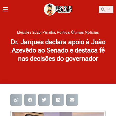
Ir
Pesqu
Pesquisar
para
o
conteúdo
Eleições 2026
,
Paraíba
,
Política
,
Últimas Notícias
Dr. Jarques declara apoio à João
Azevêdo ao Senado e destaca fé
nas decisões do governador