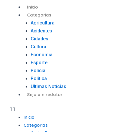
Ir
Menu
Inicio
para
Categorias
o
Agricultura
conteúdo
Acidentes
Cidades
Cultura
Econômia
Esporte
Policial
Política
Últimas Notícias
Seja um redator
Inicio
Categorias