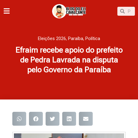
Ir
Pesqu
Pesquisar
para
o
conteúdo
Eleições 2026
,
Paraíba
,
Política
Efraim recebe apoio do prefeito
de Pedra Lavrada na disputa
pelo Governo da Paraíba