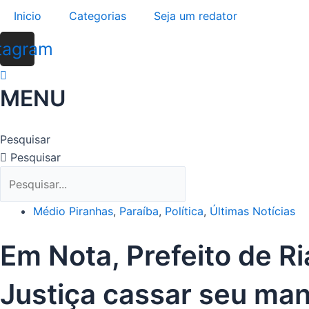
Ir
Inicio
Categorias
Seja um redator
para
o
tagram
conteúdo
MENU
Pesquisar
Pesquisar
Médio Piranhas
,
Paraíba
,
Política
,
Últimas Notícias
Em Nota, Prefeito de R
Justiça cassar seu ma