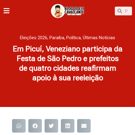
Ir
Pesqu
Pesquisar
para
o
conteúdo
Eleições 2026
,
Paraíba
,
Política
,
Últimas Notícias
Em Picuí, Veneziano participa da
Festa de São Pedro e prefeitos
de quatro cidades reafirmam
apoio à sua reeleição