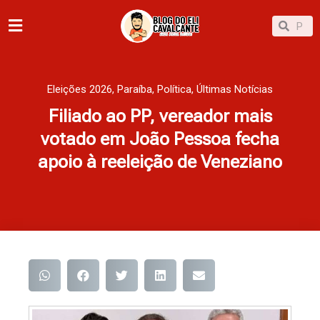
Ir
Pesqu
Pesquisar
para
o
conteúdo
Eleições 2026
,
Paraíba
,
Política
,
Últimas Notícias
Filiado ao PP, vereador mais
votado em João Pessoa fecha
apoio à reeleição de Veneziano