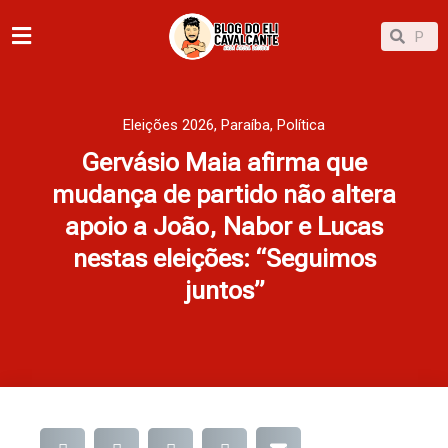
Ir
Pesqu
Pesquisar
para
o
conteúdo
Eleições 2026
,
Paraíba
,
Política
Gervásio Maia afirma que
mudança de partido não altera
apoio a João, Nabor e Lucas
nestas eleições: “Seguimos
juntos”