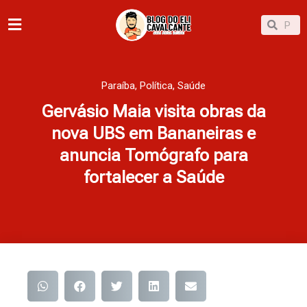
Ir
Pesqu
Pesquisar
para
o
conteúdo
Paraíba
,
Política
,
Saúde
Gervásio Maia visita obras da
nova UBS em Bananeiras e
anuncia Tomógrafo para
fortalecer a Saúde