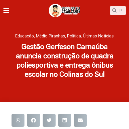
Ir
Pesqu
Pesquisar
para
o
conteúdo
Educação
,
Médio Piranhas
,
Política
,
Últimas Notícias
Gestão Gerfeson Carnaúba
anuncia construção de quadra
poliesportiva e entrega ônibus
escolar no Colinas do Sul