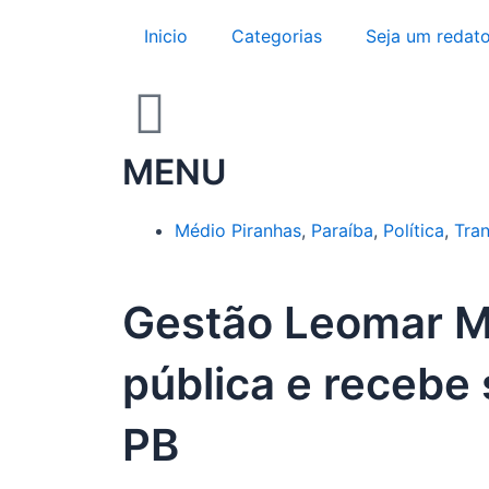
Ir
Inicio
Categorias
Seja um redato
para
o
conteúdo
MENU
Médio Piranhas
,
Paraíba
,
Política
,
Tra
Gestão Leomar Ma
pública e recebe 
PB