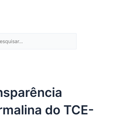
quisar
esquisar
nsparência
urmalina do TCE-