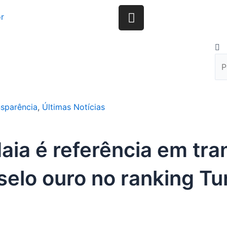
I
r
n
s
t
Pes
P
a
g
r
a
nsparência
,
Últimas Notícias
m
ia é referência em tra
selo ouro no ranking T