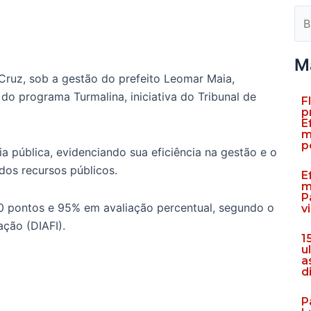
Pes
M
Cruz, sob a gestão do prefeito Leomar Maia,
do programa Turmalina, iniciativa do Tribunal de
F
p
E
m
p
a pública, evidenciando sua eficiência na gestão e o
os recursos públicos.
E
m
P
0 pontos e 95% em avaliação percentual, segundo o
v
ação (DIAFI).
1
u
a
d
P