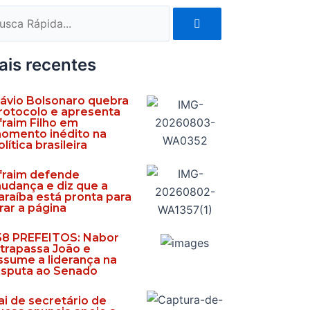
Pesquisar
quisar
ais recentes
lávio Bolsonaro quebra
rotocolo e apresenta
fraim Filho em
omento inédito na
olítica brasileira
fraim defende
udança e diz que a
araíba está pronta para
irar a página
58 PREFEITOS: Nabor
ltrapassa João e
ssume a liderança na
isputa ao Senado
ai de secretário de