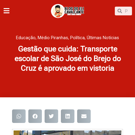
Ir
Pesqu
Pesquisar
para
o
conteúdo
Educação
,
Médio Piranhas
,
Política
,
Últimas Notícias
Gestão que cuida: Transporte
escolar de São José do Brejo do
Cruz é aprovado em vistoria