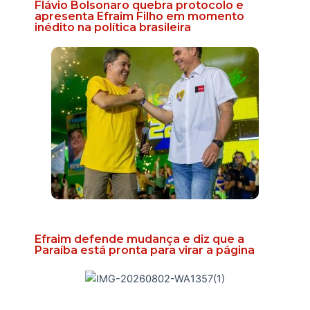
Flávio Bolsonaro quebra protocolo e
apresenta Efraim Filho em momento
inédito na política brasileira
Efraim defende mudança e diz que a
Paraíba está pronta para virar a página