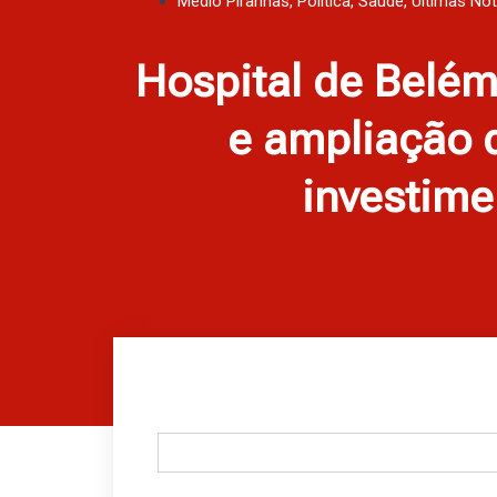
Médio Piranhas
,
Política
,
Saúde
,
Últimas Not
Hospital de Belém
e ampliação 
investime