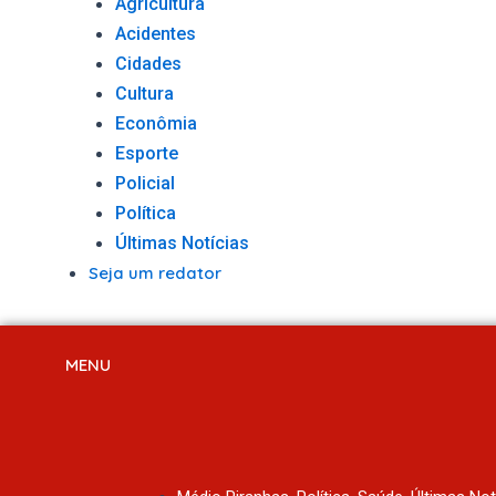
Agricultura
Acidentes
Cidades
Cultura
Econômia
Esporte
Policial
Política
Últimas Notícias
Seja um redator
MENU