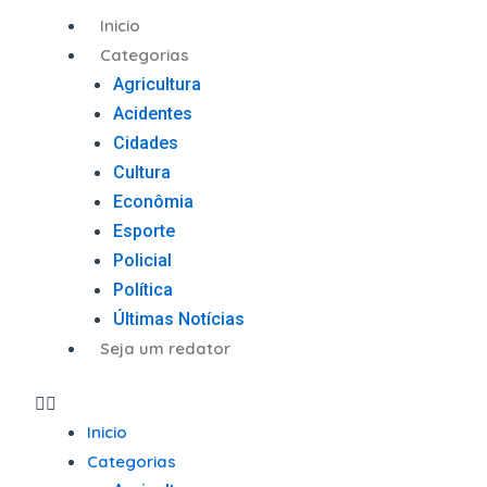
Ir
Menu
Inicio
para
Categorias
o
Agricultura
conteúdo
Acidentes
Cidades
Cultura
Econômia
Esporte
Policial
Política
Últimas Notícias
Seja um redator
Inicio
Categorias