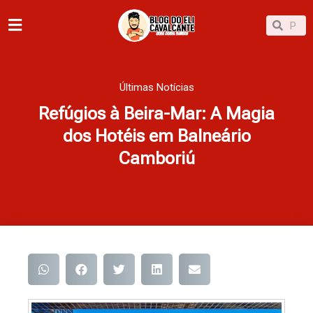
Ir
Pesqu
Pesquisar
para
o
conteúdo
Últimas Notícias
Refúgios à Beira-Mar: A Magia
dos Hotéis em Balneário
Camboriú