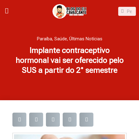
Ir
Pesqui
Pesquisar
para
o
conteúdo
Paraíba
,
Saúde
,
Últimas Notícias
Implante contraceptivo
hormonal vai ser oferecido pelo
SUS a partir do 2° semestre