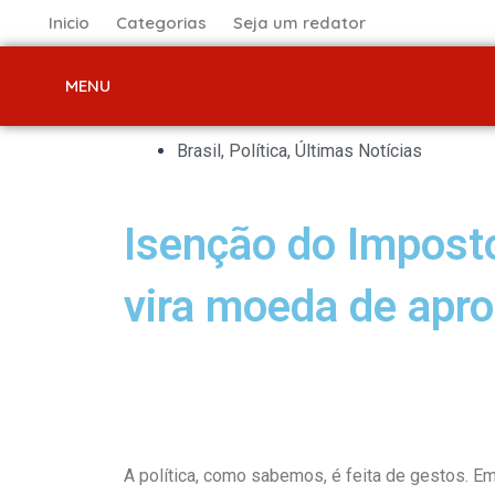
Ir
Inicio
Categorias
Seja um redator
para
o
MENU
conteúdo
Brasil
,
Política
,
Últimas Notícias
Isenção do Impost
vira moeda de apro
A política, como sabemos, é feita de gestos. E