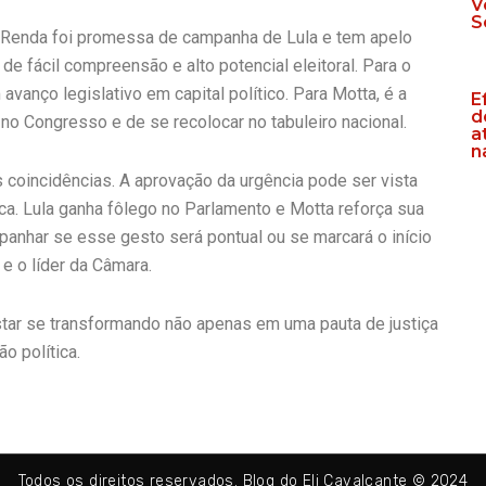
V
S
 Renda foi promessa de campanha de Lula e tem apelo
 de fácil compreensão e alto potencial eleitoral. Para o
avanço legislativo em capital político. Para Motta, é a
E
d
 no Congresso e de se recolocar no tabuleiro nacional.
a
n
 coincidências. A aprovação da urgência pode ser vista
a. Lula ganha fôlego no Parlamento e Motta reforça sua
panhar se esse gesto será pontual ou se marcará o início
e o líder da Câmara.
tar se transformando não apenas em uma pauta de justiça
o política.
Todos os direitos reservados. Blog do Eli Cavalcante © 2024