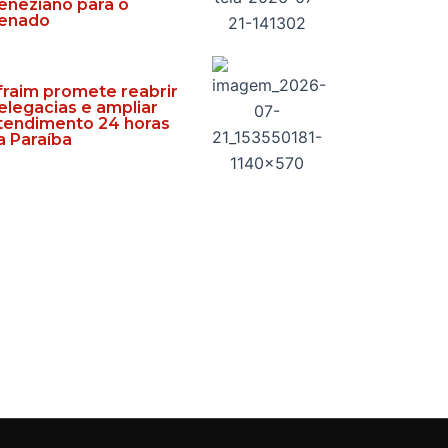
eneziano para o
enado
fraim promete reabrir
elegacias e ampliar
tendimento 24 horas
a Paraíba