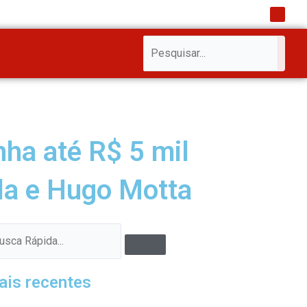
I
n
s
t
a
Pesquisar
Pesquisar
g
r
a
m
ha até R$ 5 mil
ula e Hugo Motta
Pesquisar
quisar
ais recentes