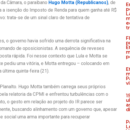
 da Câmara, o paraibano
Hugo Motta (Republicanos)
, de
E
p
plia a isenção do Imposto de Renda para quem ganha até R$
L
vo: trata-se de um sinal claro de tentativa de
m
e
t
F
, o governo havia sofrido uma derrota significativa na
p
E
comando de oposicionistas. A sequência de reveses
m
sposta rápida. Foi nesse contexto que Lula e Motta se
p
te pediu uma vitória, e Motta entregou – colocando em
E
 última quinta-feira (21).
m
P
v
 Planalto. Hugo Motta também carrega seus próprios
pela relatoria da CPMI e enfrentou turbulências com o
1
u
to, o gesto em relação ao projeto do IR parece ser
a
mente, buscando alinhamento com um governo que, apesar
d
 e social uma arma importante para recuperar
P
L