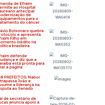
menda de Efraim
ermite ao Hospital
aureano antecipar
odernização de
quipamentos para o
ratamento do câncer
lávio Bolsonaro quebra
rotocolo e apresenta
fraim Filho em
omento inédito na
olítica brasileira
fraim defende
udança e diz que a
araíba está pronta para
irar a página
58 PREFEITOS: Nabor
ltrapassa João e
ssume a liderança na
isputa ao Senado
ai de secretário de
ucas anuncia apoio a