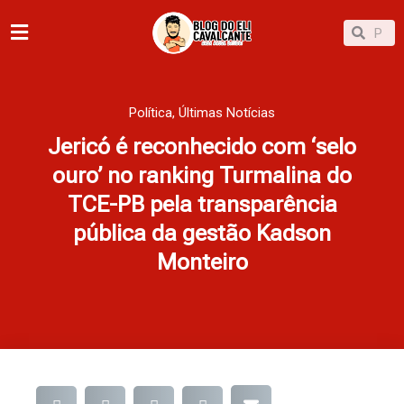
Ir
Pesqu
Pesquisar
para
o
conteúdo
Política
,
Últimas Notícias
Jericó é reconhecido com ‘selo
ouro’ no ranking Turmalina do
TCE-PB pela transparência
pública da gestão Kadson
Monteiro