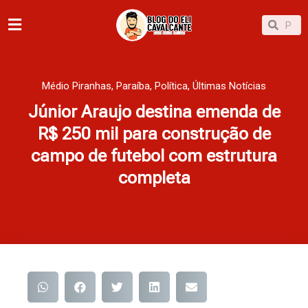
Ir
Pesqu
Pesquisar
para
o
conteúdo
Médio Piranhas
,
Paraíba
,
Política
,
Últimas Notícias
Júnior Araujo destina emenda de
R$ 250 mil para construção de
campo de futebol com estrutura
completa