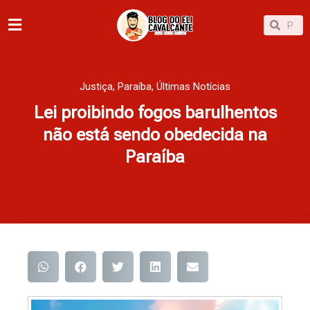
Ir
Pesqu
Pesquisar
para
o
conteúdo
Justiça
,
Paraíba
,
Últimas Notícias
Lei proibindo fogos barulhentos
não está sendo obedecida na
Paraíba