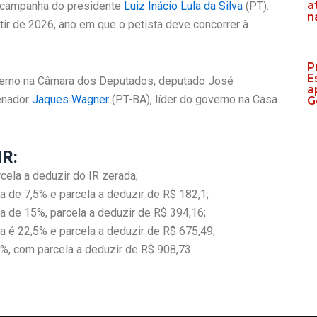
a
e campanha do presidente
Luiz Inácio Lula da Silva
(PT).
n
rtir de 2026, ano em que o petista deve concorrer à
P
E
overno na Câmara dos Deputados, deputado José
a
senador
Jaques Wagner
(PT-BA), líder do governo na Casa
G
IR:
cela a deduzir do IR zerada;
a de 7,5% e parcela a deduzir de R$ 182,1;
a de 15%, parcela a deduzir de R$ 394,16;
a é 22,5% e parcela a deduzir de R$ 675,49;
%, com parcela a deduzir de R$ 908,73.