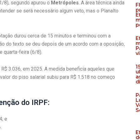
11/8), segundo apurou o
Metrópoles
. A área técnica ainda
F
p
tender se será necessário algum veto, mas o Planalto
E
m
p
votação durou cerca de 15 minutos e terminou com a
E
m
ão do texto se deu depois de um acordo com a oposição,
P
 quarta-feira (6/8).
v
1
a R$ 3.036, em 2025. A medida beneficia aqueles que
u
a
valor do piso salarial subiu para R$ 1.518 no começo
d
P
L
senção do IRPF:
V
S
4; e
.
E
d