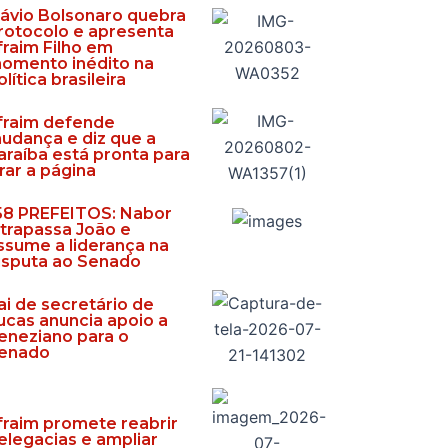
lávio Bolsonaro quebra
rotocolo e apresenta
fraim Filho em
omento inédito na
olítica brasileira
fraim defende
udança e diz que a
araíba está pronta para
irar a página
58 PREFEITOS: Nabor
ltrapassa João e
ssume a liderança na
isputa ao Senado
ai de secretário de
ucas anuncia apoio a
eneziano para o
enado
fraim promete reabrir
elegacias e ampliar