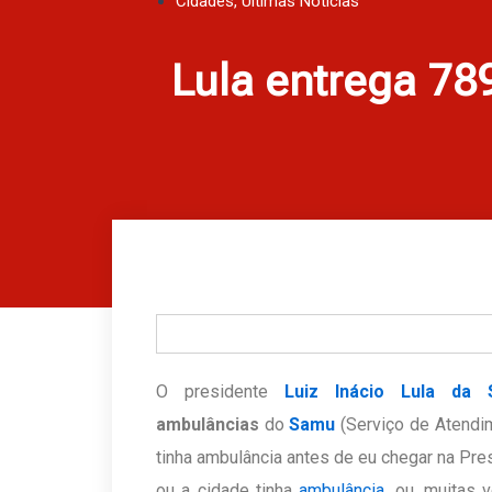
Cidades
,
Últimas Notícias
Lula entrega 7
O presidente
Luiz Inácio Lula da S
ambulâncias
do
Samu
(Serviço de Atendi
tinha ambulância antes de eu chegar na Pre
ou a cidade tinha
ambulância
, ou, muitas 