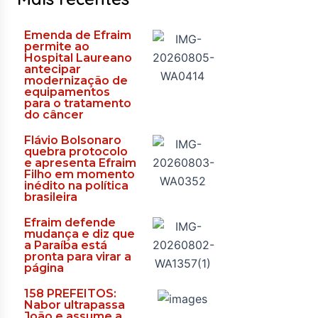
Emenda de Efraim
permite ao
Hospital Laureano
antecipar
modernização de
equipamentos
para o tratamento
do câncer
Flávio Bolsonaro
quebra protocolo
e apresenta Efraim
Filho em momento
inédito na política
brasileira
Efraim defende
mudança e diz que
a Paraíba está
pronta para virar a
página
158 PREFEITOS:
Nabor ultrapassa
João e assume a