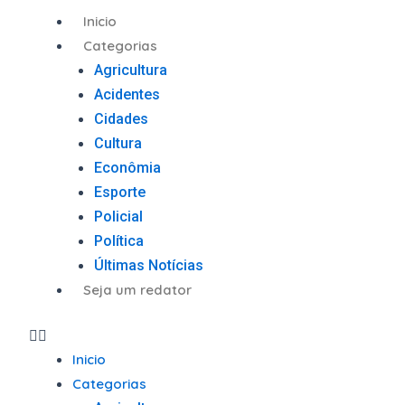
Ir
Menu
Inicio
para
Categorias
o
Agricultura
conteúdo
Acidentes
Cidades
Cultura
Econômia
Esporte
Policial
Política
Últimas Notícias
Seja um redator
Inicio
Categorias