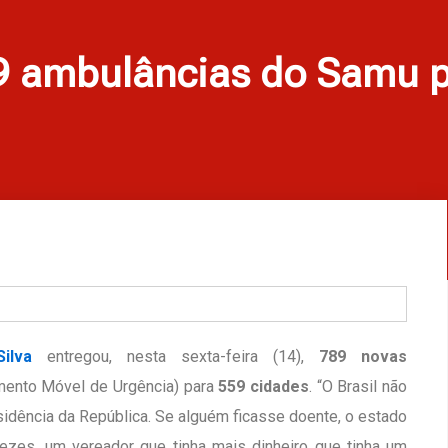
89 ambulâncias do Samu p
ilva
entregou, nesta sexta-feira (14),
789 novas
mento Móvel de Urgência) para
559 cidades
. “O Brasil não
sidência da República. Se alguém ficasse doente, o estado
vezes, um vereador que tinha mais dinheiro que tinha um