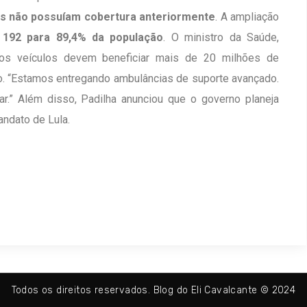
as não possuíam cobertura anteriormente
. A ampliação
 192 para 89,4% da população
. O ministro da Saúde,
vos veículos devem beneficiar mais de 20 milhões de
o. “Estamos entregando ambulâncias de suporte avançado.
r.” Além disso, Padilha anunciou que o governo planeja
andato de Lula.
Todos os direitos reservados. Blog do Eli Cavalcante © 2024