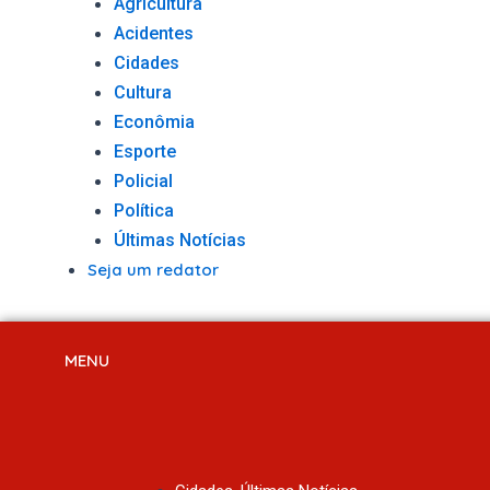
Agricultura
Acidentes
Cidades
Cultura
Econômia
Esporte
Policial
Política
Últimas Notícias
Seja um redator
MENU