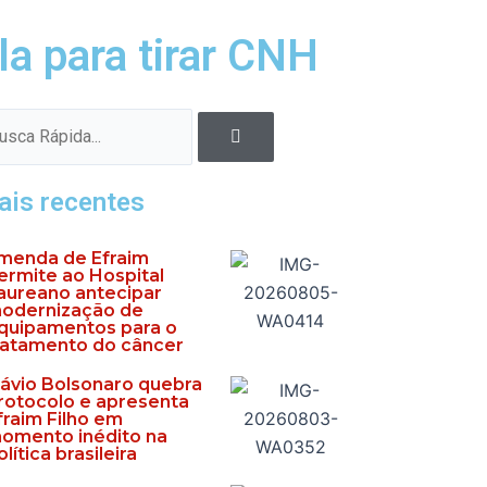
la para tirar CNH
Pesquisar
quisar
ais recentes
menda de Efraim
ermite ao Hospital
aureano antecipar
odernização de
quipamentos para o
ratamento do câncer
lávio Bolsonaro quebra
rotocolo e apresenta
fraim Filho em
omento inédito na
olítica brasileira