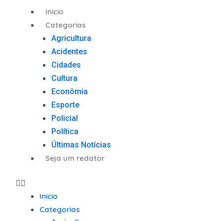
Ir
Menu
Inicio
para
Categorias
o
Agricultura
conteúdo
Acidentes
Cidades
Cultura
Econômia
Esporte
Policial
Política
Últimas Notícias
Seja um redator
Inicio
Categorias