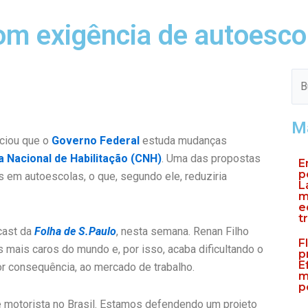
om exigência de autoesco
Pes
M
nciou que o
Governo Federal
estuda mudanças
a Nacional de Habilitação (CNH)
. Uma das propostas
E
p
s em autoescolas, o que, segundo ele, reduziria
L
m
e
t
dcast da
Folha de S.Paulo
, nesta semana. Renan Filho
F
 mais caros do mundo e, por isso, acaba dificultando o
p
E
or consequência, ao mercado de trabalho.
m
p
 de motorista no Brasil. Estamos defendendo um projeto