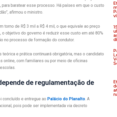
E
al, para baratear esse processo. Há países em que o custo
m
P
dão”, afirmou o ministro.
v
m torno de R$ 3 mil a R$ 4 mil, o que equivale ao preço
1
u
, o objetivo do governo é reduzir esse custo em até 80%
a
d
ção no processo de formação do condutor.
P
teórica e prática continuará obrigatória, mas o candidato
L
V
s online, com familiares ou por meio de oficinas
S
oescolas.
 depende de regulamentação de
E
d
a
n
oi concluído e entregue ao
Palácio do Planalto
. A
cional, pois pode ser implementada via decreto