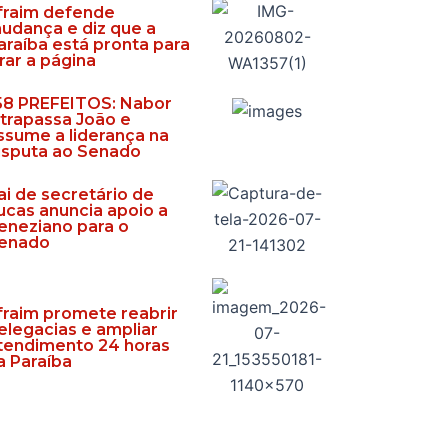
fraim defende
udança e diz que a
araíba está pronta para
irar a página
58 PREFEITOS: Nabor
ltrapassa João e
ssume a liderança na
isputa ao Senado
ai de secretário de
ucas anuncia apoio a
eneziano para o
enado
fraim promete reabrir
elegacias e ampliar
tendimento 24 horas
a Paraíba