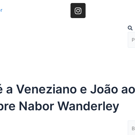
I
r
n
s
t
Pes
P
a
g
r
a
m
é a Veneziano e João ao
bre Nabor Wanderley
Pes