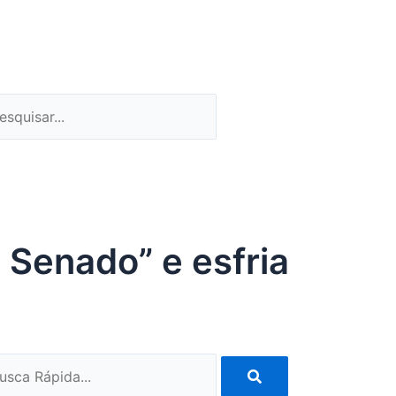
quisar
esquisar
 Senado” e esfria
Pesquisar
quisar