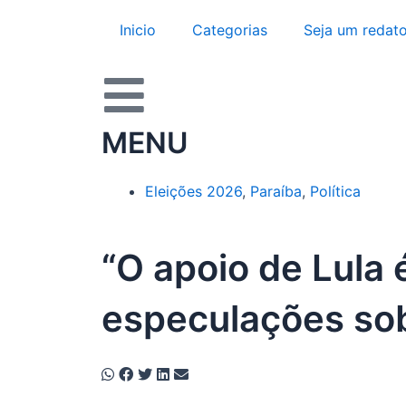
Ir
Inicio
Categorias
Seja um redato
para
o
conteúdo
MENU
Eleições 2026
,
Paraíba
,
Política
“O apoio de Lula 
especulações so