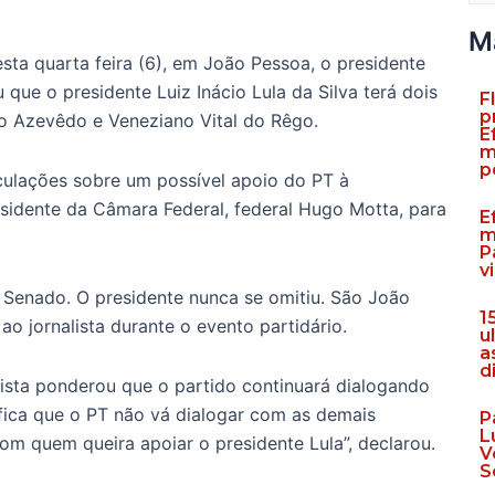
M
esta quarta feira (6), em João Pessoa, o presidente
 que o presidente Luiz Inácio Lula da Silva terá dois
F
p
o Azevêdo e Veneziano Vital do Rêgo.
E
m
p
culações sobre um possível apoio do PT à
sidente da Câmara Federal, federal Hugo Motta, para
E
m
P
v
o Senado. O presidente nunca se omitiu. São João
1
ao jornalista durante o evento partidário.
u
a
d
etista ponderou que o partido continuará dialogando
ifica que o PT não vá dialogar com as demais
P
L
om quem queira apoiar o presidente Lula”, declarou.
V
S