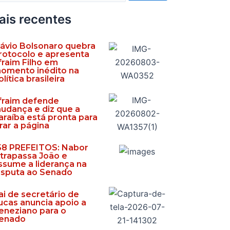
ais recentes
lávio Bolsonaro quebra
rotocolo e apresenta
fraim Filho em
omento inédito na
olítica brasileira
fraim defende
udança e diz que a
araíba está pronta para
irar a página
58 PREFEITOS: Nabor
ltrapassa João e
ssume a liderança na
isputa ao Senado
ai de secretário de
ucas anuncia apoio a
eneziano para o
enado