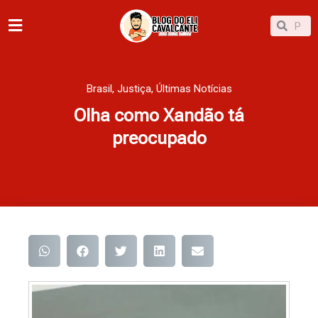
Ir
Pesqu
Pesquisar
para
o
conteúdo
Brasil
,
Justiça
,
Últimas Notícias
Olha como Xandão tá
preocupado