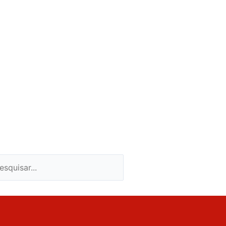
quisar
esquisar