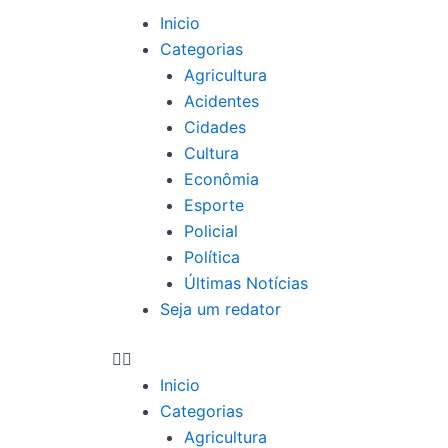
Ir
Menu
Inicio
para
Categorias
o
Agricultura
conteúdo
Acidentes
Cidades
Cultura
Econômia
Esporte
Policial
Política
Últimas Notícias
Seja um redator
Inicio
Categorias
Agricultura