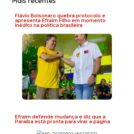
Mais recentes
Flávio Bolsonaro quebra protocolo e
apresenta Efraim Filho em momento
inédito na política brasileira
Efraim defende mudança e diz que a
Paraíba está pronta para virar a página