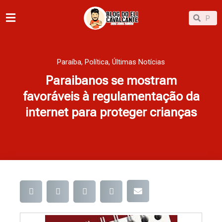
Ir
Pesqu
Pesquisar
para
o
conteúdo
Paraíba
,
Política
,
Últimas Notícias
Paraibanos se mostram
favoráveis à regulamentação da
internet para proteger crianças