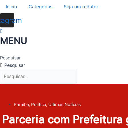
Ir
Inicio
Categorias
Seja um redator
para
o
tagram
conteúdo
MENU
Pesquisar
Pesquisar
Paraíba
,
Política
,
Últimas Notícias
Parceria com Prefeitura