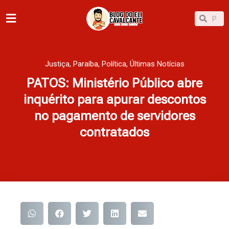
Ir
Pesqu
Pesquisar
para
o
conteúdo
Justiça
,
Paraíba
,
Política
,
Últimas Notícias
PATOS: Ministério Público abre
inquérito para apurar descontos
no pagamento de servidores
contratados