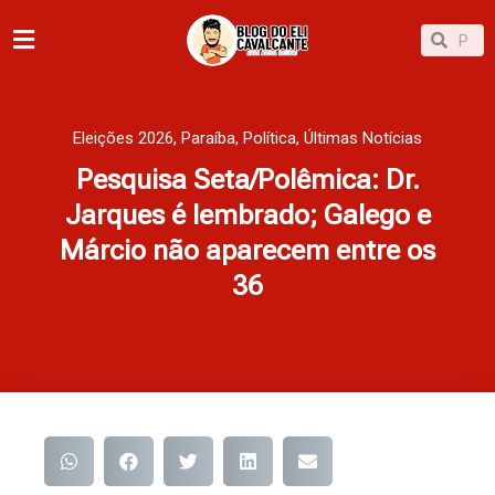
Ir
Pesqu
Pesquisar
para
o
conteúdo
Eleições 2026
,
Paraíba
,
Política
,
Últimas Notícias
Pesquisa Seta/Polêmica: Dr.
Jarques é lembrado; Galego e
Márcio não aparecem entre os
36