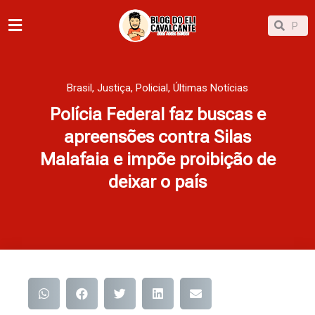
Ir
Pesqu
Pesquisar
para
o
conteúdo
Brasil
,
Justiça
,
Policial
,
Últimas Notícias
Polícia Federal faz buscas e
apreensões contra Silas
Malafaia e impõe proibição de
deixar o país