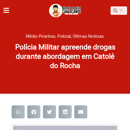
Ir
Pesqu
Pesquisar
para
o
conteúdo
Médio Piranhas
,
Policial
,
Últimas Notícias
Polícia Militar apreende drogas
durante abordagem em Catolé
do Rocha