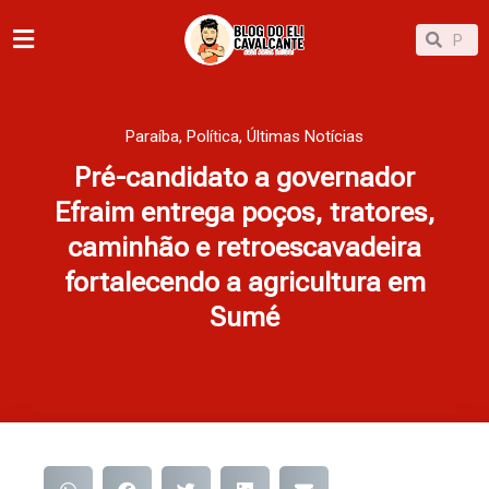
Ir
Pesqu
Pesquisar
para
o
conteúdo
Paraíba
,
Política
,
Últimas Notícias
Pré-candidato a governador
Efraim entrega poços, tratores,
caminhão e retroescavadeira
fortalecendo a agricultura em
Sumé