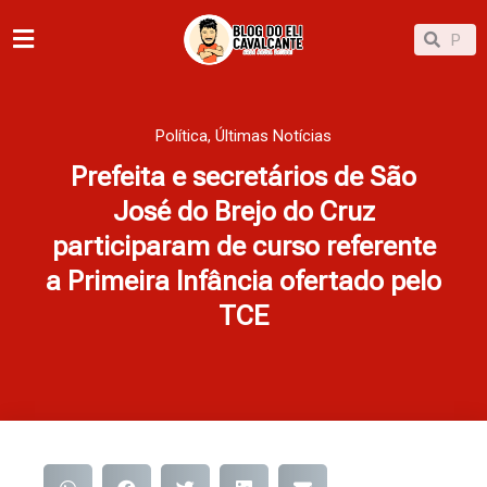
Ir
Pesqu
Pesquisar
para
o
conteúdo
Política
,
Últimas Notícias
Prefeita e secretários de São
José do Brejo do Cruz
participaram de curso referente
a Primeira Infância ofertado pelo
TCE